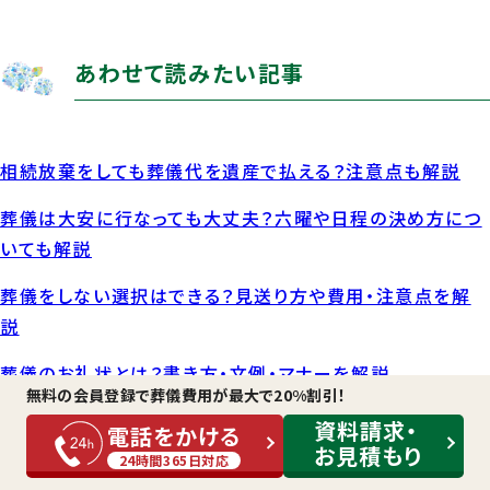
あわせて読みたい記事
相続放棄をしても葬儀代を遺産で払える？注意点も解説
葬儀は大安に行なっても大丈夫？六曜や日程の決め方につ
いても解説
葬儀をしない選択はできる？見送り方や費用・注意点を解
説
葬儀のお礼状とは？書き方・文例・マナーを解説
無料の会員登録で
葬儀費用が最大で20%割引！
資料請求・
電話をかける
お見積もり
人気記事
24時間365日対応