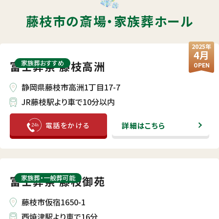
藤枝市の斎場・
家族葬ホール
2025年
4月
富士葬祭 藤枝高洲
家族葬おすすめ
OPEN
静岡県藤枝市高洲1丁目17-7
JR藤枝駅より車で10分以内
詳細はこちら
富士葬祭 藤枝御苑
家族葬・⼀般葬可能
藤枝市仮宿1650-1
西焼津駅より車で16分