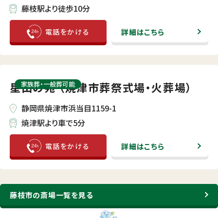
藤枝駅より徒歩10分
詳細はこちら
星山の苑 （焼津市葬祭式場・火葬場）
家族葬・⼀般葬可能
静岡県焼津市浜当目1159-1
焼津駅より車で5分
詳細はこちら
藤枝市の斎場一覧を見る