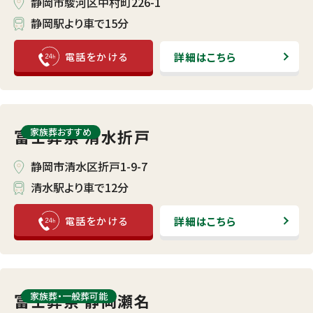
静岡市駿河区中村町226-1
静岡駅より車で15分
詳細はこちら
富士葬祭 清水折戸
家族葬おすすめ
静岡市清水区折戸1-9-7
清水駅より車で12分
詳細はこちら
富士葬祭 静岡瀬名
家族葬・⼀般葬可能