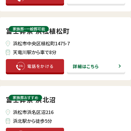
富士葬祭 浜松植松町
家族葬・⼀般葬可能
浜松市中央区植松町1475-7
天竜川駅から車で8分
詳細はこちら
富士葬祭 浜北沼
家族葬おすすめ
浜松市浜名区沼216
浜北駅から徒歩5分