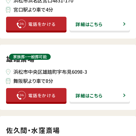
浜松市浜名区宮口4831-170
宮口駅より車で4分
詳細はこちら
雄踏斎場
家族葬・⼀般葬可能
浜松市中央区雄踏町宇布見6098-3
舞阪駅より車で8分
詳細はこちら
佐久間・水窪斎場