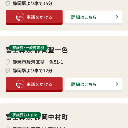
静岡駅より車で15分
詳細はこちら
富士葬祭 静岡聖一色
家族葬・⼀般葬可能
静岡市駿河区聖一色51-1
静岡駅より車で12分
詳細はこちら
富士葬祭 静岡中村町
家族葬おすすめ