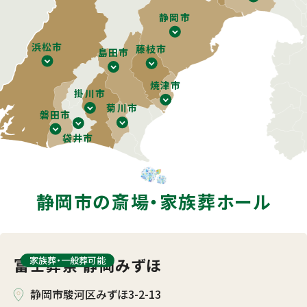
静岡市
浜松市
藤枝市
島田市
焼津市
掛川市
菊川市
磐田市
袋井市
静岡市の斎場・
家族葬ホール
富士葬祭 静岡みずほ
家族葬・⼀般葬可能
静岡市駿河区みずほ3-2-13