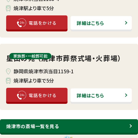
焼津駅より車で5分
詳細はこちら
星山の苑 （焼津市葬祭式場・火葬場）
家族葬・⼀般葬可能
静岡県焼津市浜当目1159-1
焼津駅より車で5分
詳細はこちら
焼津市の斎場一覧を見る