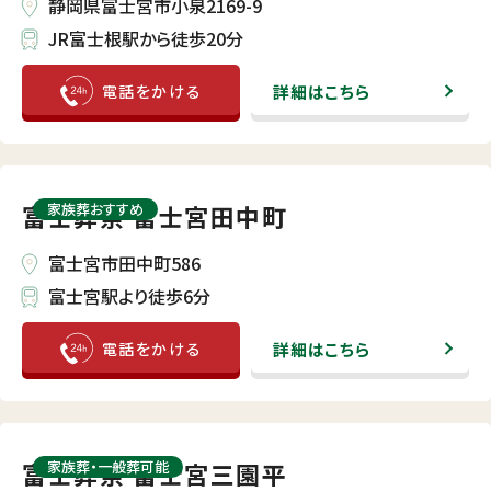
静岡県富士宮市小泉2169-9
JR富士根駅から徒歩20分
詳細はこちら
富士葬祭 富士宮田中町
家族葬おすすめ
富士宮市田中町586
富士宮駅より徒歩6分
詳細はこちら
富士葬祭 富士宮三園平
家族葬・⼀般葬可能