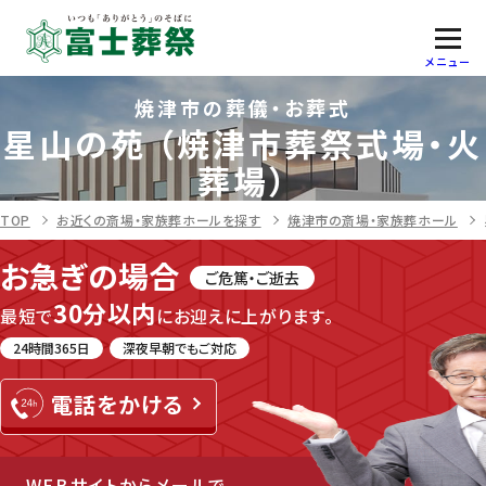
メニュー
焼津市の葬儀・お葬式
星山の苑 （焼津市葬祭式場・火
葬場）
TOP
お近くの斎場・家族葬ホールを探す
焼津市の斎場・家族葬ホール
お急ぎの場合
ご危篤・ご逝去
30分以内
最短で
にお迎えに上がります。
24時間365日
深夜早朝でもご対応
WEBサイトからメールで