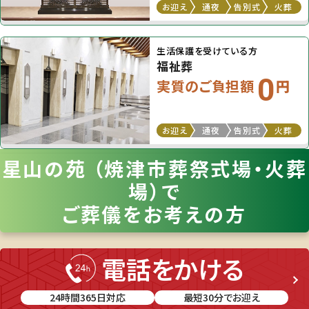
お迎え
通夜
告別式
火葬
生活保護を受けている方
福祉葬
0
実質のご負担額
円
お迎え
通夜
告別式
火葬
星山の苑 （焼津市葬祭式場・火葬
場）で
ご葬儀をお考えの方
電話をかける
24時間365日対応
最短30分でお迎え