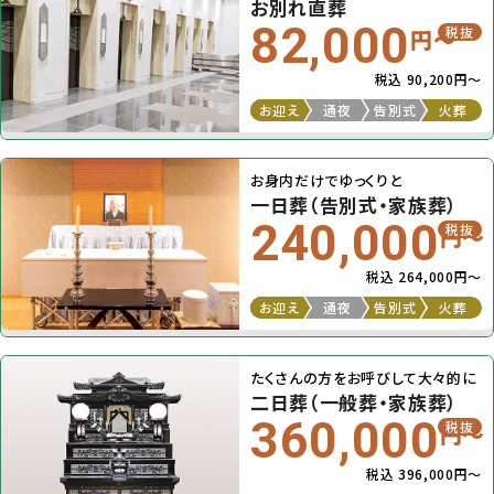
お別れ直葬
82,000
税抜
円〜
税込 90,200円〜
お迎え
通夜
告別式
火葬
お身内だけでゆっくりと
一日葬（告別式・家族葬）
240,000
税抜
円〜
税込 264,000円〜
お迎え
通夜
告別式
火葬
たくさんの方をお呼びして大々的に
二日葬（一般葬・家族葬）
360,000
税抜
円〜
税込 396,000円〜