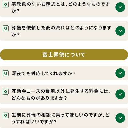
宗教色のないお葬式とは、どのようなものです
かと思います。
か？
お客さまのご希望に合わせた、形式にとらわれないご
葬儀を依頼した後の流れはどのようになります
葬儀のことです。例えば、故人さまがお好きだった音
か？
楽を流したり、故人さまに向けて手紙を読み上げる
など、自由な発想でご葬儀をあげていただけます。富
病院でお亡くなりになった場合ですと、「病院へのお
士葬祭でも承っておりますので、まずはお問い合わせ
迎え～ご遺体のご安置～ご葬儀のお打合せ～日程決
富士葬祭について
ください。
定～ご葬儀」となります。私達にご依頼後は、経験豊
富なスタッフが丁寧に流れを説明し、しっかりと誘導
深夜でも対応してくれますか？
させていただきますのでどうぞご安心ください。
24時間365日早朝・深夜に関わらず、当社専門スタッ
互助会コースの費用以外に発生する料金には、
フがいつでも対応いたしております。他のお客さまか
どんなものがありますか？
らも昼夜に関わらずお電話をいただいております。ご
相談だけでも承っておりますので、どうかご遠慮なさ
互助会のコース費用以外に、会場費、雑費、料理、返
らずお電話ください。
生前に葬儀の相談に乗ってほしいのですが、ど
礼品、寺院（司式者）への謝礼、火葬料金等が必要と
うすればいいですか？
なってまいります。なお、互助会会員さまは、富士葬祭