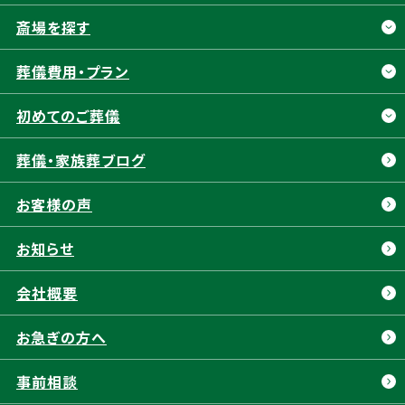
斎場を探す
斎場を探す
葬儀費用・プラン
静岡市
浜松市
葬儀費用・プラン
初めてのご葬儀
清水区
中央区
お別れ直葬
初めてのご葬儀
葬儀・家族葬ブログ
葵区
浜名区
一日葬
葬儀の流れ
駿河区
天竜区
お客様の声
二日葬
富士葬祭 5つの特長
富士市
富士宮市
福祉葬
お知らせ
富士葬祭 会員制度
焼津市
藤枝市
葬祭費補助金制度
会社概要
島田市
菊川市
よくある質問
掛川市
磐田市
お急ぎの方へ
アフターサポート
袋井市
栃木県
事前相談
東北
岐阜県