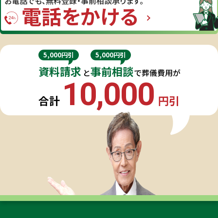
お電話でも、
無料登録・事前相談承ります。
電話をかける
5,000円引
5,000円引
資料請求
事前相談
と
で葬儀費用が
10,000
合計
円引