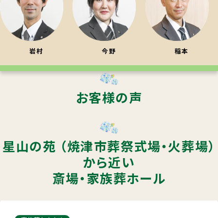
岩村
今野
稲本
お客様の声
星山の苑 （焼津市葬祭式場・火葬場）
から近い
斎場・家族葬ホール