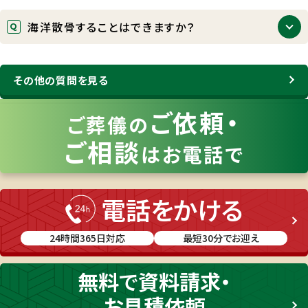
の直営葬祭場が半額でご利用いただけるようになっ
富士葬祭では、無料でご葬儀の事前相談や生前お見
ております。
海洋散骨することはできますか？
積もりを承っております。お電話でのご相談はもちろ
ん行っておりますが、基本、対面式でのご相談を承っ
富士葬祭では、海へ散骨する「海洋葬」を承っており
ております。ご自宅や病院などご希望の場所を指定し
ます。海洋葬に関するパンフレットもご用意しておりま
その他の質問を見る
ていただければ、スタッフが直接お伺いして説明させ
すので、ご希望の際はお気軽にお問い合わせくださ
ていただきますので、お気軽にお問い合わせくださ
い。
ご依頼・
い。
ご葬儀の
（ご希望の際は事前にフリーダイヤルにご連絡いただ
ご相談
き、ご希望日時や場所をお伝えください）
はお電話で
電話をかける
24時間365日対応
最短30分でお迎え
無料
で
資料請求・
お見積
依頼