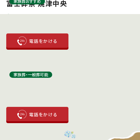
富士葬祭 焼津中央
家族葬おすすめ
焼津市石津1-19-4
焼津駅より車で12分
詳細はこちら
富士葬祭 焼津
家族葬・⼀般葬可能
焼津市浜当目1158-4
焼津駅より車で5分
詳細はこちら