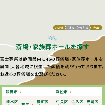
生活保護を受けている方
福祉葬
0
実質のご負担額
円
お迎え
通夜
告別式
火葬
斎場・家族葬ホールを探す
富士葬祭は静岡県内に46の葬儀場・家族葬ホールを
展開し、
各地域に根差した葬儀を執り行っております。
お近くの葬儀場をお選びください。
静岡市
浜松市
清水区
駿河区
中央区
浜名区
天竜区
葵区