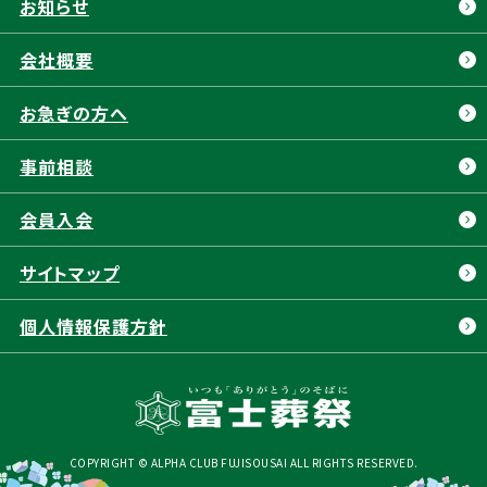
お知らせ
富士葬祭 会員制度
焼津市
藤枝市
葬祭費補助金制度
会社概要
島田市
菊川市
よくある質問
掛川市
磐田市
お急ぎの方へ
アフターサポート
袋井市
栃木県
事前相談
東北
岐阜県
会員⼊会
サイトマップ
個人情報保護方針
COPYRIGHT © ALPHA CLUB FUJISOUSAI ALL RIGHTS RESERVED.