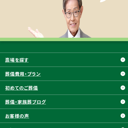
斎場を探す
斎場を探す
葬儀費用・プラン
静岡市
浜松市
葬儀費用・プラン
初めてのご葬儀
清水区
中央区
お別れ直葬
初めてのご葬儀
葬儀・家族葬ブログ
葵区
浜名区
一日葬
葬儀の流れ
駿河区
天竜区
お客様の声
二日葬
富士葬祭 5つの特長
富士市
富士宮市
福祉葬