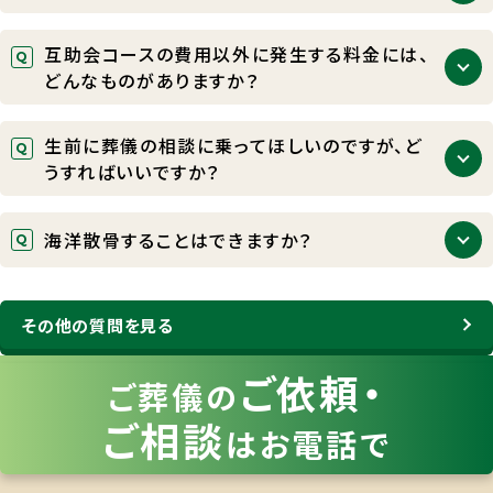
24時間365日早朝・深夜に関わらず、当社専門スタッ
互助会コースの費用以外に発生する料金には、
フがいつでも対応いたしております。他のお客さまか
どんなものがありますか？
らも昼夜に関わらずお電話をいただいております。ご
相談だけでも承っておりますので、どうかご遠慮なさ
互助会のコース費用以外に、会場費、雑費、料理、返
らずお電話ください。
生前に葬儀の相談に乗ってほしいのですが、ど
礼品、寺院（司式者）への謝礼、火葬料金等が必要と
うすればいいですか？
なってまいります。なお、互助会会員さまは、富士葬祭
の直営葬祭場が半額でご利用いただけるようになっ
富士葬祭では、無料でご葬儀の事前相談や生前お見
ております。
海洋散骨することはできますか？
積もりを承っております。お電話でのご相談はもちろ
ん行っておりますが、基本、対面式でのご相談を承っ
富士葬祭では、海へ散骨する「海洋葬」を承っており
ております。ご自宅や病院などご希望の場所を指定し
ます。海洋葬に関するパンフレットもご用意しておりま
その他の質問を見る
ていただければ、スタッフが直接お伺いして説明させ
すので、ご希望の際はお気軽にお問い合わせくださ
ていただきますので、お気軽にお問い合わせくださ
い。
ご依頼・
い。
ご葬儀の
（ご希望の際は事前にフリーダイヤルにご連絡いただ
ご相談
き、ご希望日時や場所をお伝えください）
はお電話で