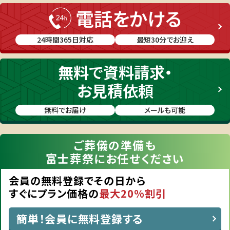
電話をかける
24時間365日対応
最短30分でお迎え
無料
で
資料請求・
お見積
依頼
無料でお届け
メールも可能
ご葬儀の準備も
富士葬祭にお任せください
会員の無料登録でその日から
すぐにプラン価格の
最大20%割引
簡単！会員に無料登録する