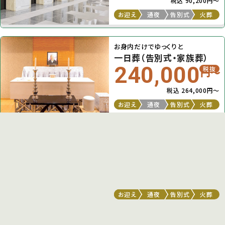
税込 90,200円〜
お迎え
通夜
告別式
火葬
お身内だけでゆっくりと
一日葬（告別式・家族葬）
240,000
税抜
円〜
税込 264,000円〜
お迎え
通夜
告別式
火葬
たくさんの方をお呼びして大々的に
二日葬（一般葬・家族葬）
360,000
税抜
円〜
税込 396,000円〜
お迎え
通夜
告別式
火葬