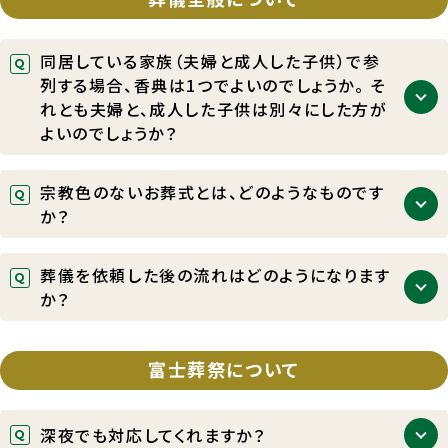
同居している家族（夫婦と成人した子供）で参
列する場合、香典は1つでよいのでしょうか。 そ
れとも夫婦と、成人した子供は別々にした方が
よいのでしょうか？
香典は、家単位を基本としますので、１つでよろしい
宗教色のないお葬式とは、どのようなものです
かと思います。
か？
お客さまのご希望に合わせた、形式にとらわれないご
葬儀を依頼した後の流れはどのようになります
葬儀のことです。例えば、故人さまがお好きだった音
か？
楽を流したり、故人さまに向けて手紙を読み上げる
など、自由な発想でご葬儀をあげていただけます。富
病院でお亡くなりになった場合ですと、「病院へのお
士葬祭でも承っておりますので、まずはお問い合わせ
迎え～ご遺体のご安置～ご葬儀のお打合せ～日程決
富士葬祭について
ください。
定～ご葬儀」となります。私達にご依頼後は、経験豊
富なスタッフが丁寧に流れを説明し、しっかりと誘導
深夜でも対応してくれますか？
させていただきますのでどうぞご安心ください。