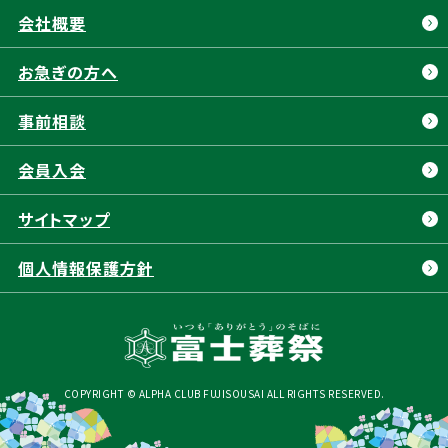
葬祭費補助金制度
会社概要
島田市
菊川市
よくある質問
掛川市
磐田市
お急ぎの方へ
アフターサポート
袋井市
栃木県
事前相談
東北
岐阜県
会員⼊会
サイトマップ
個人情報保護方針
COPYRIGHT © ALPHA CLUB FUJISOUSAI ALL RIGHTS RESERVED.