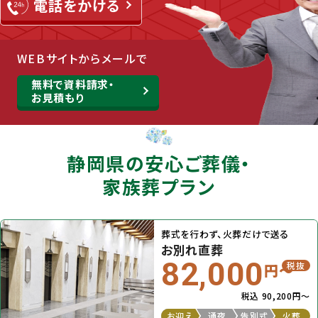
WEBサイトからメールで
無料で資料請求・
お見積もり
静岡県の安⼼ご葬儀・
家族葬プラン
葬式を行わず、火葬だけで送る
お別れ直葬
82,000
税抜
円〜
税込 90,200円〜
お迎え
通夜
告別式
火葬