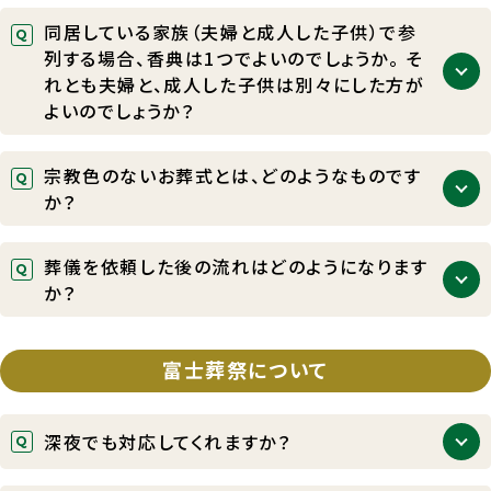
同居している家族（夫婦と成人した子供）で参
列する場合、香典は1つでよいのでしょうか。 そ
れとも夫婦と、成人した子供は別々にした方が
よいのでしょうか？
香典は、家単位を基本としますので、１つでよろしい
宗教色のないお葬式とは、どのようなものです
かと思います。
か？
お客さまのご希望に合わせた、形式にとらわれないご
葬儀を依頼した後の流れはどのようになります
葬儀のことです。例えば、故人さまがお好きだった音
か？
楽を流したり、故人さまに向けて手紙を読み上げる
など、自由な発想でご葬儀をあげていただけます。富
病院でお亡くなりになった場合ですと、「病院へのお
士葬祭でも承っておりますので、まずはお問い合わせ
迎え～ご遺体のご安置～ご葬儀のお打合せ～日程決
富士葬祭について
ください。
定～ご葬儀」となります。私達にご依頼後は、経験豊
富なスタッフが丁寧に流れを説明し、しっかりと誘導
深夜でも対応してくれますか？
させていただきますのでどうぞご安心ください。