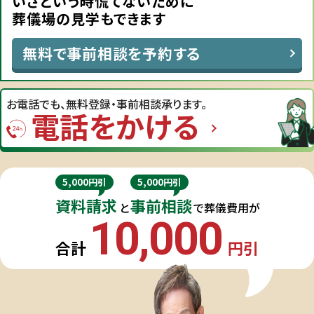
いざという時慌てないために
葬儀場の見学もできます
無料で事前相談を予約する
お電話でも、
無料登録・事前相談承ります。
電話をかける
5,000円引
5,000円引
資料請求
事前相談
と
で葬儀費用が
10,000
合計
円引