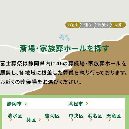
0
実質のご負担額
円
お迎え
通夜
告別式
火葬
斎場・家族葬ホールを探す
富士葬祭は静岡県内に46の葬儀場・家族葬ホールを
展開し、
各地域に根差した葬儀を執り行っております。
お近くの葬儀場をお選びください。
静岡市
浜松市
清水区
駿河区
中央区
浜名区
天竜区
葵区