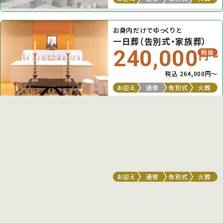
お身内だけでゆっくりと
一日葬（告別式・家族葬）
240,000
税抜
円〜
税込 264,000円〜
お迎え
通夜
告別式
火葬
たくさんの方をお呼びして大々的に
二日葬（一般葬・家族葬）
360,000
税抜
円〜
税込 396,000円〜
お迎え
通夜
告別式
火葬
生活保護を受けている方
福祉葬