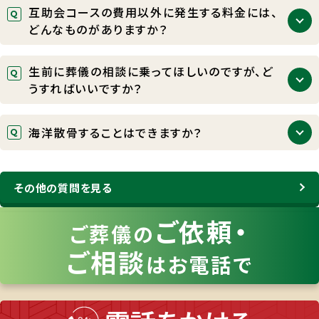
24時間365日早朝・深夜に関わらず、当社専門スタッ
互助会コースの費用以外に発生する料金には、
フがいつでも対応いたしております。他のお客さまか
どんなものがありますか？
らも昼夜に関わらずお電話をいただいております。ご
相談だけでも承っておりますので、どうかご遠慮なさ
互助会のコース費用以外に、会場費、雑費、料理、返
らずお電話ください。
生前に葬儀の相談に乗ってほしいのですが、ど
礼品、寺院（司式者）への謝礼、火葬料金等が必要と
うすればいいですか？
なってまいります。なお、互助会会員さまは、富士葬祭
の直営葬祭場が半額でご利用いただけるようになっ
富士葬祭では、無料でご葬儀の事前相談や生前お見
ております。
海洋散骨することはできますか？
積もりを承っております。お電話でのご相談はもちろ
ん行っておりますが、基本、対面式でのご相談を承っ
富士葬祭では、海へ散骨する「海洋葬」を承っており
ております。ご自宅や病院などご希望の場所を指定し
ます。海洋葬に関するパンフレットもご用意しておりま
その他の質問を見る
ていただければ、スタッフが直接お伺いして説明させ
すので、ご希望の際はお気軽にお問い合わせくださ
ていただきますので、お気軽にお問い合わせくださ
い。
ご依頼・
い。
ご葬儀の
（ご希望の際は事前にフリーダイヤルにご連絡いただ
ご相談
き、ご希望日時や場所をお伝えください）
はお電話で