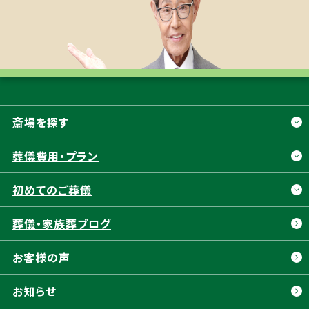
斎場を探す
斎場を探す
葬儀費用・プラン
静岡市
浜松市
葬儀費用・プラン
初めてのご葬儀
清水区
中央区
お別れ直葬
初めてのご葬儀
葬儀・家族葬ブログ
葵区
浜名区
一日葬
葬儀の流れ
駿河区
天竜区
お客様の声
二日葬
富士葬祭 5つの特長
富士市
富士宮市
福祉葬
お知らせ
富士葬祭 会員制度
焼津市
藤枝市