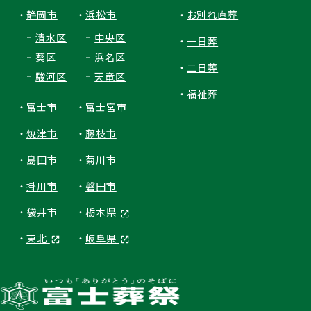
静岡市
浜松市
お別れ直葬
清水区
中央区
一日葬
葵区
浜名区
二日葬
駿河区
天竜区
福祉葬
富士市
富士宮市
焼津市
藤枝市
島田市
菊川市
掛川市
磐田市
袋井市
栃木県
東北
岐阜県