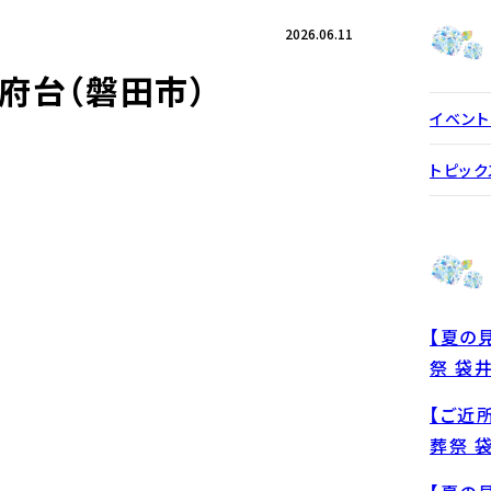
問
アフターサポート
2026.06.11
国府台（磐田市）
イベント
トピック
【夏の
祭 袋
【ご近
葬祭 