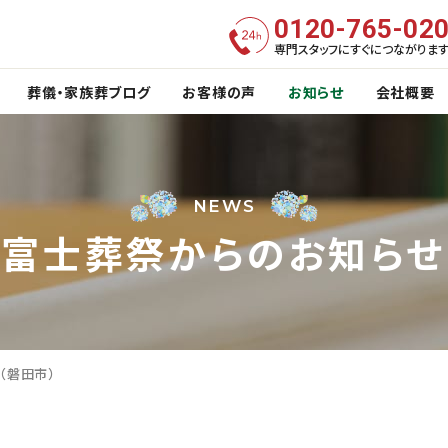
0120-765-02
専門スタッフにすぐにつながりま
葬儀・家族葬ブログ
お客様の声
お知らせ
会社概要
NEWS
富士葬祭からのお知らせ
士宮市
焼津市
藤枝市
島田市
5つの特長
葬
福祉葬
富士葬祭 会員制度
海洋葬
（磐田市）