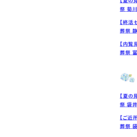
【夏の
祭 菊
【終活
葬祭 
【内覧
葬祭 
【夏の
祭 袋
【ご近
葬祭 