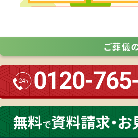
ご葬儀
0120-765
無料
資料請求・
お
で