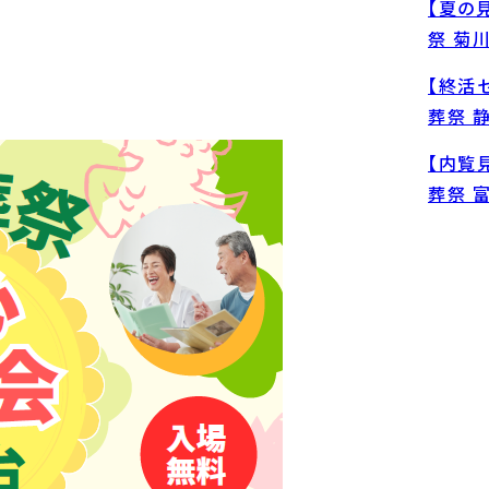
【夏の
祭 菊
【終活
葬祭 
【内覧
葬祭 