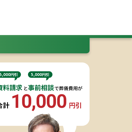
5,000円引
5,000円引
資料請求
事前相談
と
で葬儀費用が
10,000
合計
円引