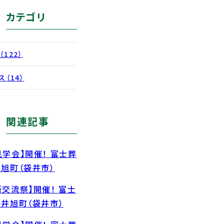
カテゴリ
（122）
ス（14）
関連記事
見学会】開催！ 富士葬
井旭町（袋井市）
所交流祭】開催！ 富士
袋井旭町（袋井市）