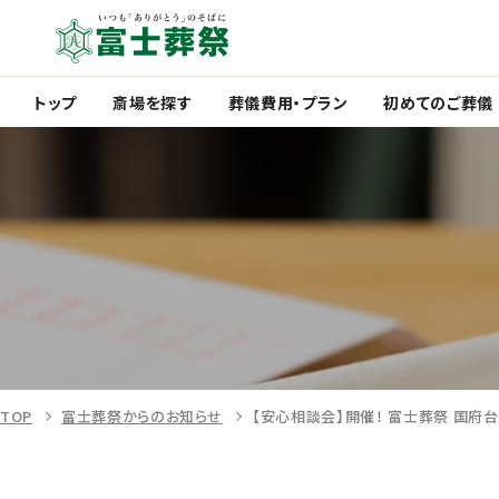
トップ
斎場を探す
葬儀費用・プラン
初めてのご葬儀
静岡市
浜松市
富士市
富
清
葵
駿
中
浜
天
水
区
河
央
名
竜
お別れ直葬
葬儀の流れ
一日葬
富士葬祭 
二日
区
区
区
区
区
TOP
富士葬祭からのお知らせ
【安心相談会】開催！ 富士葬祭 国府台
菊川市
掛川市
磐田市
袋井市